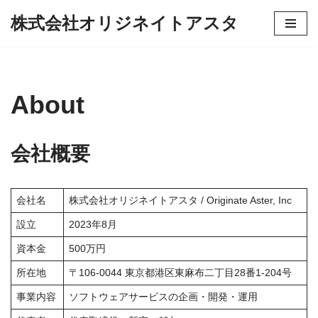
株式会社オリジネイトアスタ
コ
ン
テ
ン
About
ツ
へ
ス
会社概要
キ
ッ
プ
会社名
株式会社オリジネイトアスタ / Originate Aster, Inc
設立
2023年8月
資本金
500万円
所在地
〒106-0044 東京都港区東麻布二丁目28番1-204号
事業内容
ソフトウェアサービスの企画・開発・運用