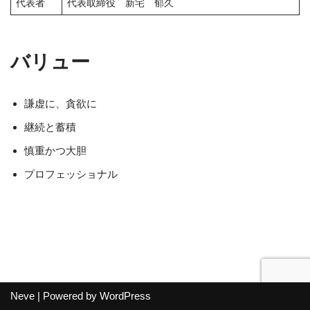
代表者
代表取締役 新宅 郁久
バリュー
謙虚に、貪欲に
継続と蓄積
慎重かつ大胆
プロフェッショナル
Neve
| Powered by
WordPress