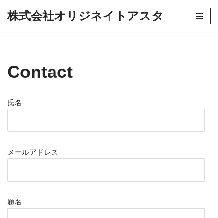
株式会社オリジネイトアスタ
コ
ン
テ
ン
Contact
ツ
へ
ス
氏名
キ
ッ
プ
メールアドレス
題名